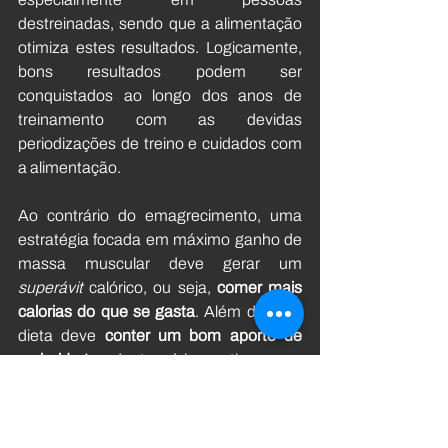
destreinadas, sendo que a alimentação 
otimiza estes resultados. Logicamente, 
bons resultados podem ser 
conquistados ao longo dos anos de 
treinamento com as devidas 
periodizações de treino e cuidados com 
a alimentação.
Ao contrário do emagrecimento, uma 
estratégia focada em máximo ganho de 
massa muscular deve gerar um 
superávit
 calórico, ou seja,
 comer mais 
calorias do que se gasta
. Além disso, a 
dieta deve 
conter um bom aporte de 
carboidratos
, dentre vários motivos, para 
garantir que a proteína cumpra a função 
de reparo e crescimento muscular e não 
de fornecimento energético. 