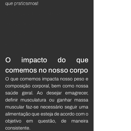
que praticamos!
Emagrecimento
Reabilitação e Terapias Manuais
Liberação Miofascial
Fisioterapia
Ventosaterapia
Agulhamento seco
O impacto do que 
comemos no nosso corpo
O que comemos impacta nosso peso e 
composição corporal, bem como nossa 
saúde geral. Ao desejar emagrecer, 
definir musculatura ou ganhar massa 
muscular faz-se necessário seguir uma 
alimentação que esteja de acordo com o 
objetivo em questão, de maneira 
consistente. 