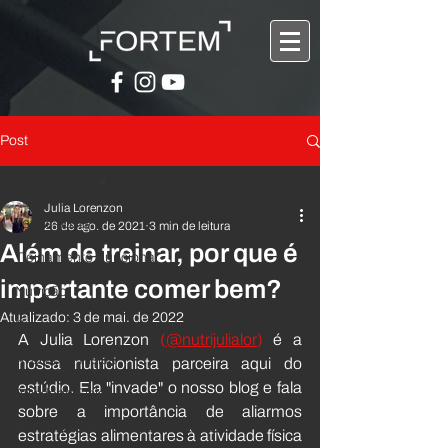
Post
Todos posts
Julia Lorenzon
Todos posts
26 de ago. de 2021
3 min de leitura
Além de treinar, por que é
Treinamento Funcional
importante comer bem?
Nutrição
Atualizado:
3 de mai. de 2022
Bem-estar
A Julia Lorenzon 
(
@nutrijulialor
)
 é a 
Avaliação Física
nossa nutricionista parceira aqui do 
estúdio. Ela "invade" o nosso blog e fala 
Atividade Física
sobre a importância de aliarmos 
Prevenção de doenças crônicas
estratégias alimentares à atividade física 