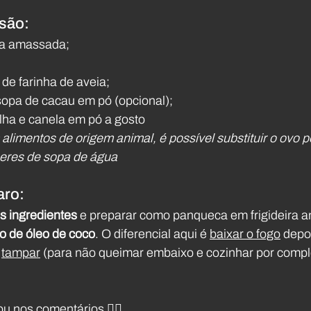
 são:
a amassada;
 de farinha de aveia;
sopa de cacau em pó (opcional);
lha e canela em pó a gosto
limentos de origem animal, é possível substituir o ovo po
heres de sopa de água
aro:
s ingredientes
 e preparar como panqueca em frigideira a
 de óleo de coco
. O diferencial aqui é 
baixar o fogo
 depo
 
tampar
 (para não queimar embaixo e cozinhar por comple
u nos comentários 👇🏼