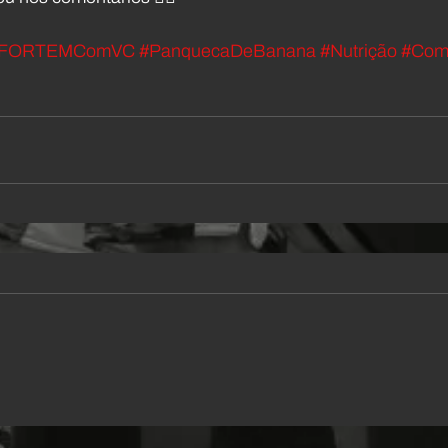
FORTEMComVC
#PanquecaDeBanana
#Nutrição
#Com