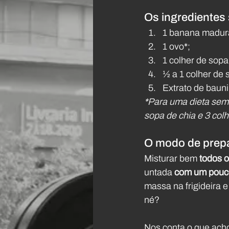
Os ingredientes
1 banana madur
1 ovo*;
1 colher de sopa
½ a 1 colher de 
Extrato de bauni
*Para uma dieta sem a
sopa de chia e 3 col
O modo de prep
Misturar bem 
todos o
untada 
com um pouco
massa na frigideira e
né?
Nos conta o que acho