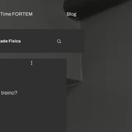
o Time FORTEM
Blog
dade Física
beração Miofascial
 treino? 