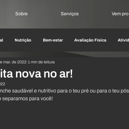
Sobre
Serviços
Vem pr
al
Nutrição
Bem-estar
Avaliação Física
Ativi
de mar. de 2022
1 min de leitura
Emagrecimento
Reabilitação e Terapias Manuais
Li
ta nova no ar!
022
Agulhamento seco
he saudável e nutritivo para o teu pré ou para o teu pós
ue separamos para você!