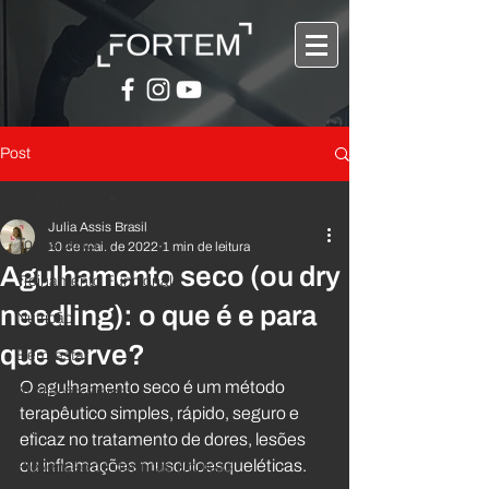
Post
Todos posts
Julia Assis Brasil
Todos posts
10 de mai. de 2022
1 min de leitura
Agulhamento seco (ou dry
Treinamento Funcional
needling): o que é e para
Nutrição
que serve?
Bem-estar
O agulhamento seco é um método 
Avaliação Física
terapêutico simples, rápido, seguro e 
Atividade Física
eficaz no tratamento de dores, lesões 
ou inflamações musculoesqueléticas.
Prevenção de doenças crônicas