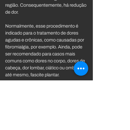
região. Consequentemente, há redução 
de dor.
Normalmente, esse procedimento é 
indicado para o tratamento de dores 
agudas e crônicas, como causadas por 
fibromialgia, por exemplo. Ainda, pode 
ser recomendado para casos mais 
comuns como dores no corpo, dores de 
cabeça, dor lombar, ciático ou ombros e, 
até mesmo, fascite plantar.
Agenda com a gente uma sessão de 
avaliação para entendermos o seu 
caso. 
Clica aqui
 e fala com a gente!
#VemPraFORTEM
#FORTEMComVc
#Ventosaterapia
#Reabilitação