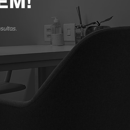
EM!
sultas.