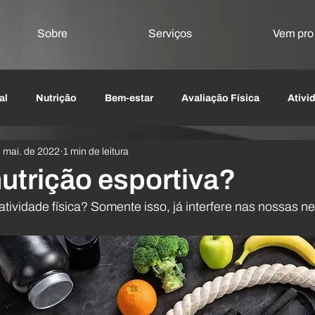
Sobre
Serviços
Vem pr
al
Nutrição
Bem-estar
Avaliação Física
Ativi
e mai. de 2022
1 min de leitura
Emagrecimento
Reabilitação e Terapias Manuais
Li
nutrição esportiva?
atividade física? Somente isso, já interfere nas nossas n
Agulhamento seco