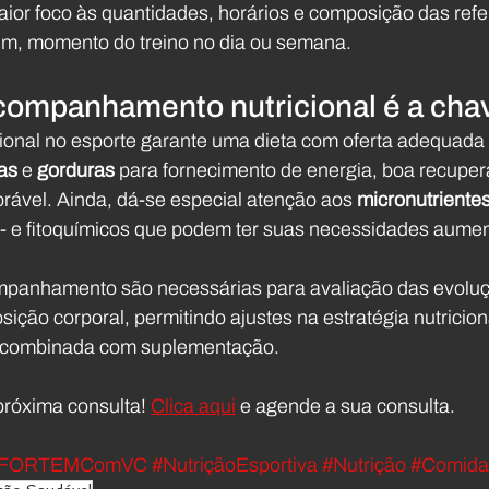
ior foco às quantidades, horários e composição das refe
m, momento do treino no dia ou semana.
companhamento nutricional é a cha
ional no esporte garante uma dieta com oferta adequada 
as
 e 
gorduras
 para fornecimento de energia, boa recupe
orável. Ainda, dá-se especial atenção aos 
micronutriente
 - e fitoquímicos que podem ter suas necessidades aume
mpanhamento são necessárias para avaliação das evoluçõ
ição corporal, permitindo ajustes na estratégia nutricional
ta combinada com suplementação.
próxima consulta! 
Clica aqui
 e agende a sua consulta.
FORTEMComVC
#NutriçãoEsportiva
#Nutrição
#Comida