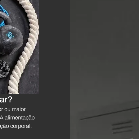
tar?
or ou maior 
 A alimentação 
ção corporal.