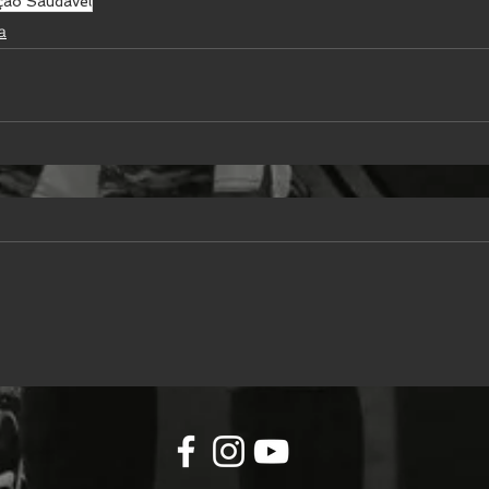
ção Saudável
a