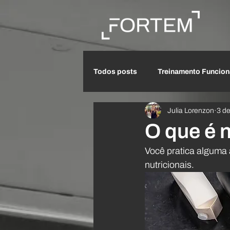
Todos posts
Treinamento Funcion
Julia Lorenzon
3 d
Prevenção de doenças crônicas
O que é 
Você pratica alguma 
Fisioterapia
Ventosaterapia
nutricionais.