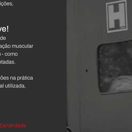
ições, 
ve!
de 
ração muscular 
s
 - como 
ntadas.
es na prática 
 utilizada, 
DeVerdade