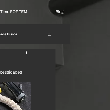
o Time FORTEM
Blog
dade Física
beração Miofascial
ecessidades 