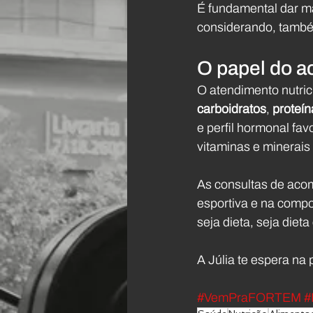
É fundamental dar ma
considerando, també
O papel do a
O atendimento nutric
carboidratos
, 
proteín
e perfil hormonal fav
vitaminas e minerais
As consultas de aco
esportiva e na compos
seja dieta, seja die
A Júlia te espera na 
#VemPraFORTEM
#