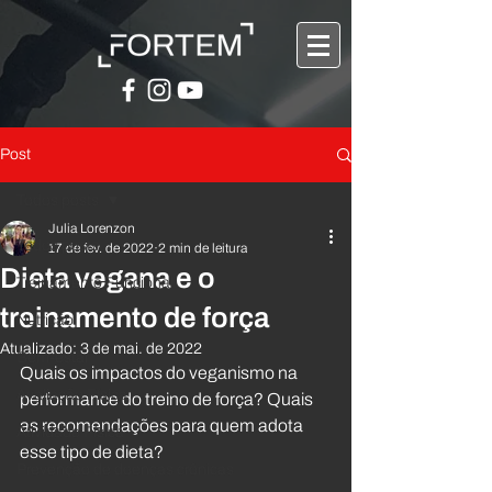
Post
Todos posts
Julia Lorenzon
Todos posts
17 de fev. de 2022
2 min de leitura
Dieta vegana e o
Treinamento Funcional
treinamento de força
Nutrição
Atualizado:
3 de mai. de 2022
Bem-estar
Quais os impactos do veganismo na 
Avaliação Física
performance do treino de força? Quais 
as recomendações para quem adota 
Atividade Física
esse tipo de dieta?
Prevenção de doenças crônicas