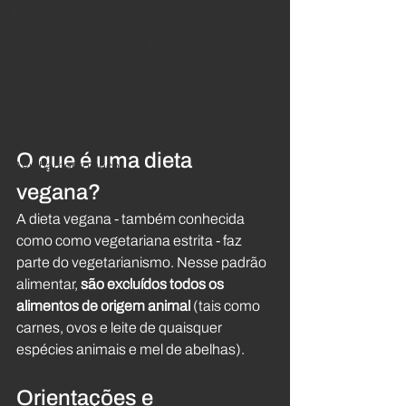
Emagrecimento
Reabilitação e Terapias Manuais
Liberação Miofascial
Fisioterapia
Ventosaterapia
O que é uma dieta 
Agulhamento seco
vegana?
A dieta vegana - também conhecida 
como como vegetariana estrita - faz 
parte do vegetarianismo. Nesse padrão 
alimentar, 
são excluídos todos os 
alimentos de origem animal
 (tais como 
carnes, ovos e leite de quaisquer 
espécies animais e mel de abelhas).
Orientações e 