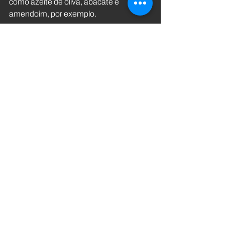
como azeite de oliva, abacate e 
amendoim, por exemplo. 
Além disso, alimentos vegetais fonte de 
ômega-3, como chia e linhaça, devem 
ser consumidos diariamente e produtos 
ultra processados (o biscoito recheado, 
salgadinhos, pipoca de micro-ondas e 
etc) - frequentemente ricos em ômega-
6 - devem ser evitados, a fim de 
melhorar a conversão dos "ômegas-3 
vegetais" na forma ativa.
Considerando que as demandas são 
individuais, para melhores resultados de 
saúde e estéticos com uma dieta 
vegana associada ao treinamento de 
força, consulte uma nutricionista.