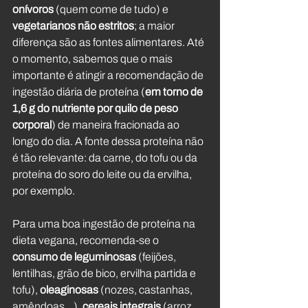
onívoros
 (quem come de tudo) e 
vegetarianos não estritos
; a maior 
diferença são as fontes alimentares. Até 
o momento, sabemos que o mais 
importante é atingir a recomendação de 
ingestão diária de proteína (
em torno de 
1,6 g do nutriente por quilo de peso 
corporal
) de maneira fracionada ao 
longo do dia. A fonte dessa proteína não 
é tão relevante: da carne, do tofu ou da 
proteína do soro do leite ou da ervilha, 
por exemplo.
Para uma boa ingestão de proteína na 
dieta vegana, recomenda-se o 
consumo de leguminosas
 (feijões, 
lentilhas, grão de bico, ervilha partida e 
tofu), 
oleaginosas
 (nozes, castanhas, 
amêndoas…), 
cereais integrais
 (arroz 